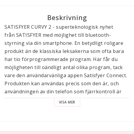
Beskrivning
SATISFYER CURVY 2 - superteknologisk nyhet
från SATISFYER med möjlighet till bluetooth-
styrning via din smartphone. En betydligt roligare
produkt än de klassiska leksakerna som ofta bara
har tio förprogrammerade program. Här får du
möjligheten till oändligt antal olika program, tack
vare den användarvänliga appen Satisfyer Connect.
Produkten kan användas precis som den är, och
användningen av din telefon som fjärrkontroll är
valfritt. Du kan i appen enkelt komponera dina egna
VISA MER
program precis som just du vill ha dem.
Förutom lufttrycksvibrationer har denna produkten
även "vanliga" vibrationer. En annan häftig funktion