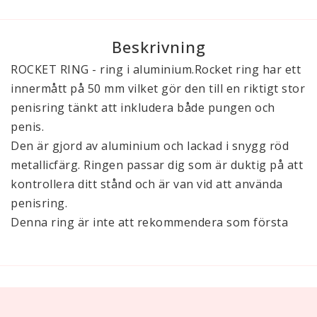
Beskrivning
ROCKET RING - ring i aluminium.Rocket ring har ett
innermått på 50 mm vilket gör den till en riktigt stor
penisring tänkt att inkludera både pungen och
penis.
Den är gjord av aluminium och lackad i snygg röd
metallicfärg. Ringen passar dig som är duktig på att
kontrollera ditt stånd och är van vid att använda
penisring.
Denna ring är inte att rekommendera som första
penisring då den kan vara svår att få av om du inte
är duktigt på slappna av och få ner erektionen.