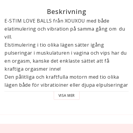
Beskrivning
E-STIM LOVE BALLS från XOUXOU med både
elatimulering och vibration på samma gång om du
vill.
Elstimulering i tio olika lägen sätter igång
pulseringar i muskulaturen i vagina och vips har du
en orgasm, kanske det enklaste sättet att få
kraftiga orgasmer inne!
Den pålitliga och kraftfulla motorn med tio olika
lägen både för vibratioiner eller djupa elpulseringar
kan styras var för sig eller samverka medelst en
VISA MER
lättstyrd fjärkontroll som också han hanteras av
partnern på så långt avstånd som fem meter.
Elegant, modern design i silkigt och mjukt silikon